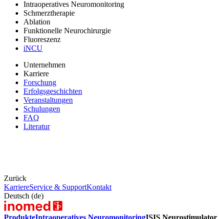
Intraoperatives Neuromonitoring
Schmerztherapie
Ablation
Funktionelle Neurochirurgie
Fluoreszenz
iNCU
Unternehmen
Karriere
Forschung
Erfolgsgeschichten
Veranstaltungen
Schulungen
FAQ
Literatur
Zurück
Karriere
Service & Support
Kontakt
Deutsch (de)
Produkte
Intraoperatives Neuromonitoring
ISIS Neurostimulator