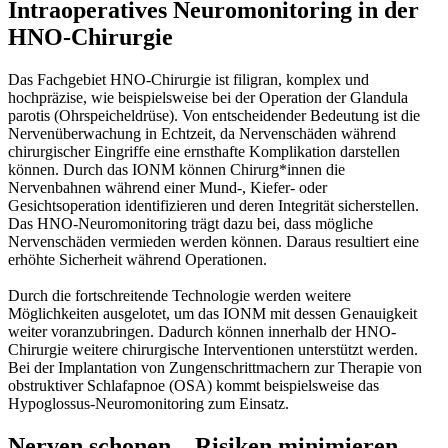
Intraoperatives Neuromonitoring in der
HNO-Chirurgie
Das Fachgebiet HNO-Chirurgie ist filigran, komplex und
hochpräzise, wie beispielsweise bei der Operation der Glandula
parotis (Ohrspeicheldrüse). Von entscheidender Bedeutung ist die
Nervenüberwachung in Echtzeit, da Nervenschäden während
chirurgischer Eingriffe eine ernsthafte Komplikation darstellen
können. Durch das IONM können Chirurg*innen die
Nervenbahnen während einer Mund-, Kiefer- oder
Gesichtsoperation identifizieren und deren Integrität sicherstellen.
Das HNO-Neuromonitoring trägt dazu bei, dass mögliche
Nervenschäden vermieden werden können. Daraus resultiert eine
erhöhte Sicherheit während Operationen.
Durch die fortschreitende Technologie werden weitere
Möglichkeiten ausgelotet, um das IONM mit dessen Genauigkeit
weiter voranzubringen. Dadurch können innerhalb der HNO-
Chirurgie weitere chirurgische Inter­ventionen unterstützt werden.
Bei der Implantation von Zungen­schritt­machern zur Therapie von
obstruktiver Schlafapnoe (OSA) kommt beispielsweise das
Hypoglossus-Neuromonitoring zum Einsatz.
Nerven schonen – Risiken minimieren